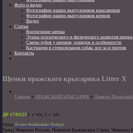
Фото и видео
Фотографии наших выпускников крысариков
Фотографии наших выпускников кернов
Видео
Статьи
Воспитание щенка
Этапы психического и физического развития щенка
Смена зубов у щенков, порядок и особенности
Кастрация и стерилизация собак: все за и против
Контакты
Щенки пражского крысарика Litter Х
Главная
»
ПРАЖСКИЙ КРЫСАРИК
»
Пометы Пражский
ДР 17/03/23
1 ♂️ ч/п, 1 ♂️ л/п
Отец:
Evzen Podskalske Dolejsi
Гранд Чемпион России, Чемпион Балканских Стран, Чемпион