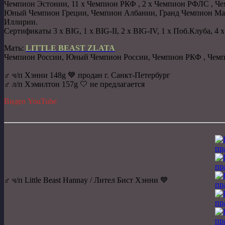
Чемпион Эстонии, 11 x Чемпион РКФ , 2 x Чемпион РФЛС , Ч
Юный Чемпион Греции, Чемпион Албании, Гранд Чемпион Ма
Иллирии.
Сертификаты 3 x BIG, 1 x BIG-II, 2 x BIG-IV, 1 x Поб.Клуба, 4
Мать:
LITTLE BEAST ZLATA
Чемпион России, Юный Чемпион России, Чемпион РКФ , Че
♂️ ч/п Хэнни 148g 💙 продан г. Санкт-Петербург
♂️ л/п Хэмилтон 157g 🤍 не предлагается
Видео YouTube
♂️ ч/п Little Beast Hannay / Лител Бист Хэнни 💙