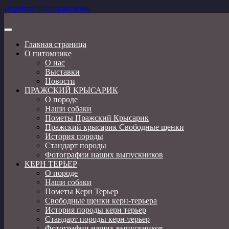
Перейти к содержимому
Пражский крысарик, той фокстерьер, керн терьер
Главная страница
О питомнике
О нас
Выставки
Новости
ПРАЖСКИЙ КРЫСАРИК
О породе
Наши собаки
Пометы Пражский Крысарик
Пражский крысарик Свободные щенки
История породы
Стандарт породы
Фотографии наших выпускников
КЕРН ТЕРЬЕР
О породе
Наши собаки
Пометы Керн Терьер
Свободные щенки керн-терьера
История породы керн терьер
Стандарт породы керн-терьер
Фотографии наших выпускников