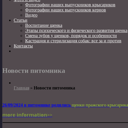
Фотографии наших выпускников крысариков
Фотографии наших выпускников кернов
Видео
Статьи
Воспитание щенка
Этапы психического и физического развития щенка
Смена зубов у щенков, порядок и особенности
Кастрация и стерилизация собак: все за и против
Контакты
Новости питомника
Главная
»
Новости питомника
26/09/2024 в питомнике родились
щенки пражского крысарик
𝕞𝕠𝕣𝕖 𝕚𝕟𝕗𝕠𝕣𝕞𝕒𝕥𝕚𝕠𝕟>>