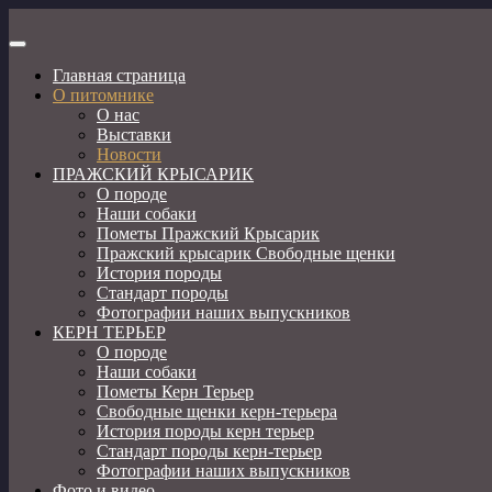
Перейти
к
Пражский крысарик, той фокстерьер, керн терьер
содержимому
Главная страница
О питомнике
О нас
Выставки
Новости
ПРАЖСКИЙ КРЫСАРИК
О породе
Наши собаки
Пометы Пражский Крысарик
Пражский крысарик Свободные щенки
История породы
Стандарт породы
Фотографии наших выпускников
КЕРН ТЕРЬЕР
О породе
Наши собаки
Пометы Керн Терьер
Свободные щенки керн-терьера
История породы керн терьер
Стандарт породы керн-терьер
Фотографии наших выпускников
Фото и видео