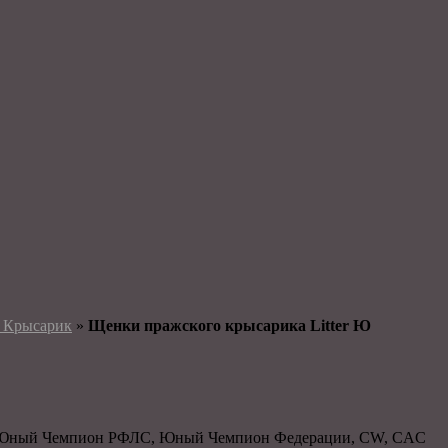
 Крысарик
»
Щенки пражского крысарика Litter Ю
 Юный Чемпион РФЛС, Юный Чемпион Федерации, CW, CAC