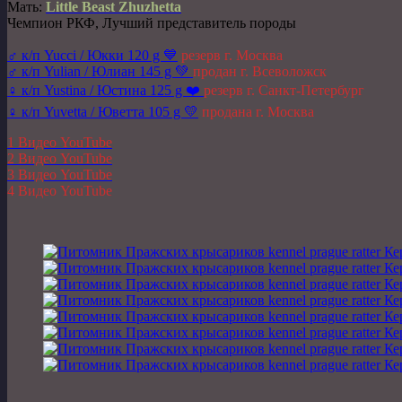
Мать:
Little Beast Zhuzhetta
Чемпион РКФ, Лучший представитель породы
♂️ к/п Yucci / Юкки 120 g 💙
резерв г. Москва
♂️ к/п Yulian / Юлиан 145 g 💚
продан г. Всеволожск
♀️ к/п Yustina / Юстина 125 g ❤️
резерв г. Санкт-Петербург
♀️ к/п Yuvetta / Юветта 105 g 💛
продана г. Москва
1 Видео YouTube
2 Видео YouTube
3 Видео YouTube
4 Видео YouTube