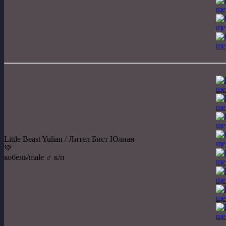
Little Beast Yulian / Лител Бист Юлиан
💚
кобель/male ♂️ к/п