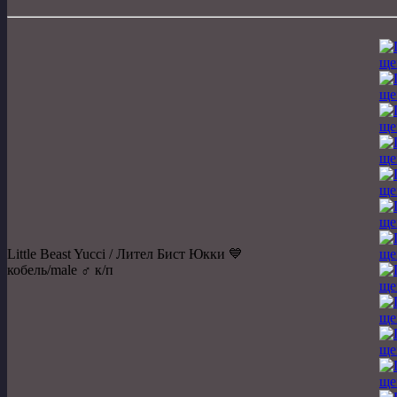
Little Beast Yucci / Лител Бист Юкки 💙
кобель/male ♂️ к/п