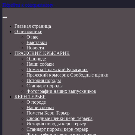
Перейти к содержимому
Пражский крысарик, той фокстерьер, керн терьер
Главная страница
О питомнике
О нас
Выставки
Новости
ПРАЖСКИЙ КРЫСАРИК
О породе
Наши собаки
Пометы Пражский Крысарик
Пражский крысарик Свободные щенки
История породы
Стандарт породы
Фотографии наших выпускников
КЕРН ТЕРЬЕР
О породе
Наши собаки
Пометы Керн Терьер
Свободные щенки керн-терьера
История породы керн терьер
Стандарт породы керн-терьер
Фотографии наших выпускников