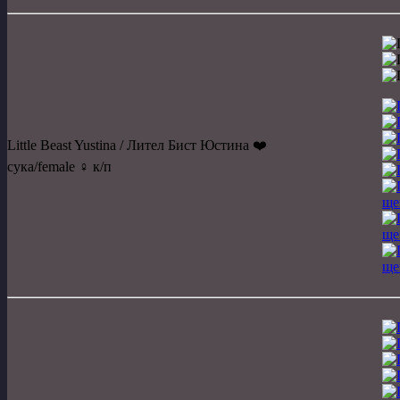
Little Beast Yustina / Лител Бист Юстина ❤️
сука/female ♀️ к/п